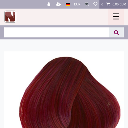
EUR
0
0,00 EUR
☰