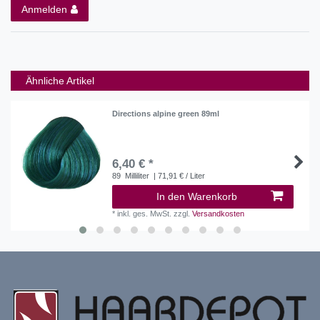
Anmelden
Ähnliche Artikel
Directions alpine green 89ml
6,40 € *
89
Milliliter
| 71,91 € / Liter
In den Warenkorb
*
inkl. ges. MwSt.
zzgl.
Versandkosten