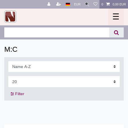
EUR
0
0,00 EUR
☰
M:C
Filter