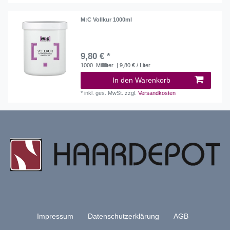
M:C Vollkur 1000ml
9,80 € *
1000
Milliliter
| 9,80 € / Liter
In den Warenkorb
*
inkl. ges. MwSt.
zzgl.
Versandkosten
Impressum
Daten­schutz­erklärung
AGB