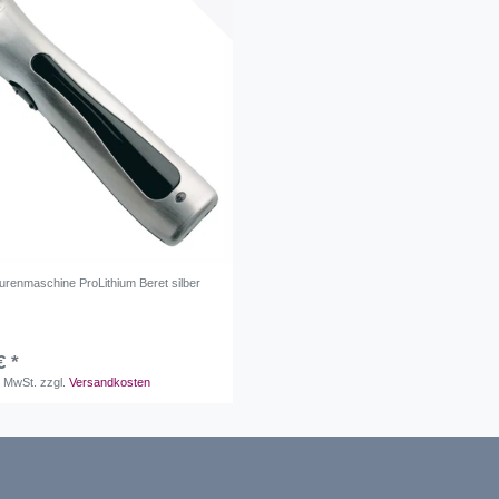
urenmaschine ProLithium Beret silber
€ *
. MwSt.
zzgl.
Versandkosten