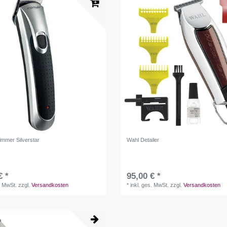
immer Silverstar
Wahl Detailer
€ *
95,00 € *
. MwSt.
zzgl.
Versandkosten
*
inkl. ges. MwSt.
zzgl.
Versandkosten