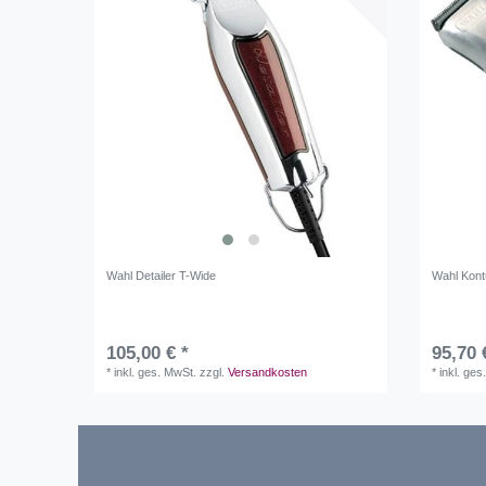
Wahl Detailer T-Wide
Wahl Kont
105,00 € *
95,70 
*
inkl. ges. MwSt.
zzgl.
Versandkosten
*
inkl. ges