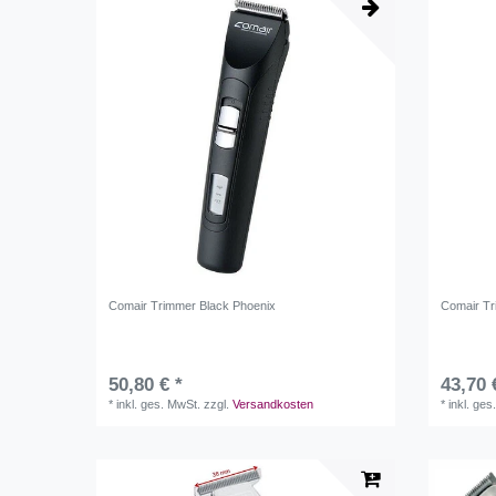
Comair Trimmer Black Phoenix
Comair Tr
50,80 € *
43,70 
*
inkl. ges. MwSt.
zzgl.
Versandkosten
*
inkl. ges