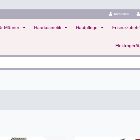
Anmelden
ür Männer
Haarkosmetik
Hautpflege
Friseurzubeh
Elektrogerä