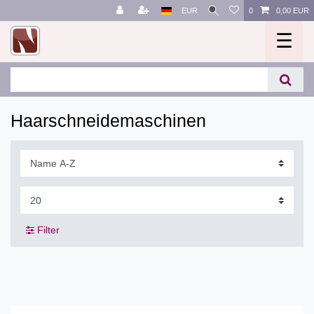
EUR
0
0,00 EUR
☰
Haarschneidemaschinen
Filter