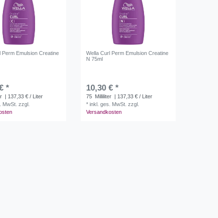
l Perm Emulsion Creatine
Wella Curl Perm Emulsion Creatine
N 75ml
€ *
10,30 € *
er
| 137,33 € / Liter
75
Milliliter
| 137,33 € / Liter
s. MwSt.
zzgl.
*
inkl. ges. MwSt.
zzgl.
osten
Versandkosten