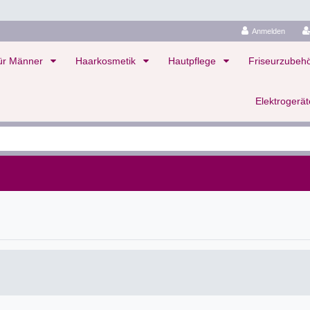
Anmelden
ür Männer
Haarkosmetik
Hautpflege
Friseurzubeh
Elektrogerä