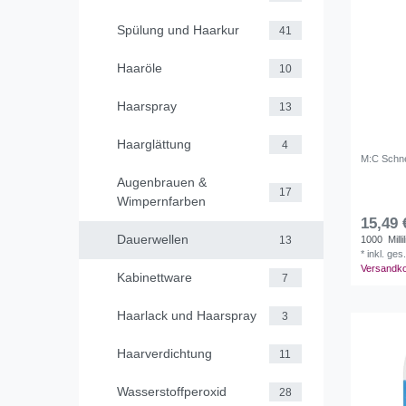
Spülung und Haarkur
41
Haaröle
10
Haarspray
13
Haarglättung
4
M:C Schne
Augenbrauen &
17
Wimpernfarben
15,49 
Dauerwellen
1000
Millil
13
*
inkl. ges
Versandk
Kabinettware
7
Haarlack und Haarspray
3
Haarverdichtung
11
Wasserstoffperoxid
28