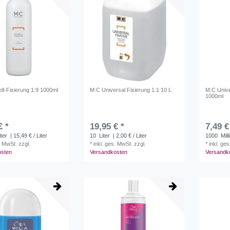
ll-Fixierung 1:9 1000ml
M:C Universal Fixierung 1:1 10 L
M:C Unive
1000ml
€ *
19,95 € *
7,49 €
iter
| 15,49 € / Liter
10
Liter
| 2,00 € / Liter
1000
Milli
. MwSt.
zzgl.
*
inkl. ges. MwSt.
zzgl.
*
inkl. ge
osten
Versandkosten
Versandk