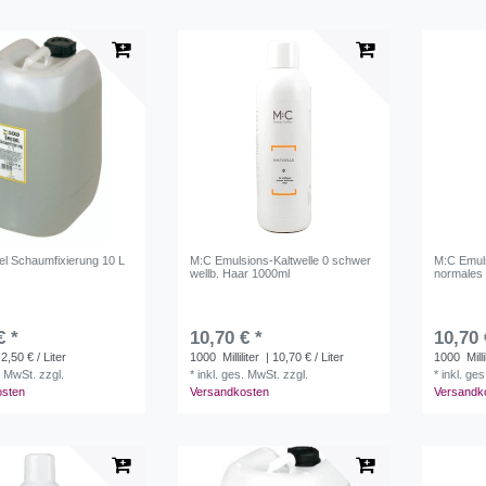
el Schaumfixierung 10 L
M:C Emulsions-Kaltwelle 0 schwer
M:C Emuls
wellb. Haar 1000ml
normales
€ *
10,70 € *
10,70 
 2,50 € / Liter
1000
Milliliter
| 10,70 € / Liter
1000
Milli
. MwSt.
zzgl.
*
inkl. ges. MwSt.
zzgl.
*
inkl. ge
osten
Versandkosten
Versandk