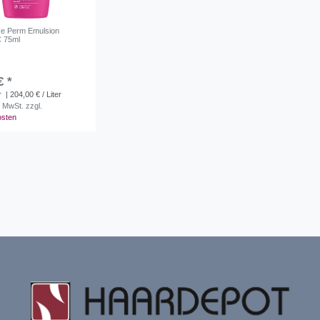
ve Perm Emulsion
C 75ml
€ *
r
| 204,00 € / Liter
. MwSt.
zzgl.
osten