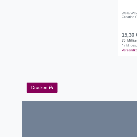
Wella Wa
Creatine 
15,30 
75
Millilite
*
inkl. ges
Versandk
Drucken