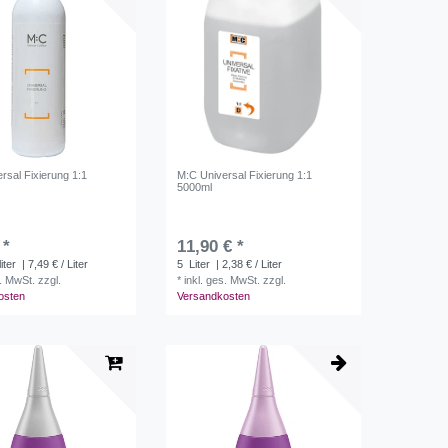
rsal Fixierung 1:1
M:C Universal Fixierung 1:1
5000ml
 *
11,90 € *
liter
| 7,49 € / Liter
5
Liter
| 2,38 € / Liter
s. MwSt.
zzgl.
*
inkl. ges. MwSt.
zzgl.
osten
Versandkosten