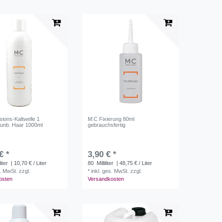
ions-Kaltwelle 1
M:C Fixierung 80ml
 unb. Haar 1000ml
gebrauchsfertig
€ *
3,90 € *
liter
| 10,70 € / Liter
80
Milliliter
| 48,75 € / Liter
s. MwSt.
zzgl.
*
inkl. ges. MwSt.
zzgl.
osten
Versandkosten