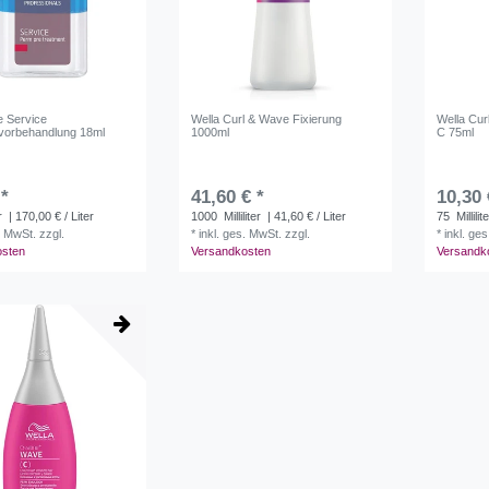
e Service
Wella Curl & Wave Fixierung
Wella Cur
vorbehandlung 18ml
1000ml
C 75ml
 *
41,60 € *
10,30 
r
| 170,00 € / Liter
1000
Milliliter
| 41,60 € / Liter
75
Millilit
. MwSt.
zzgl.
*
inkl. ges. MwSt.
zzgl.
*
inkl. ge
osten
Versandkosten
Versandk