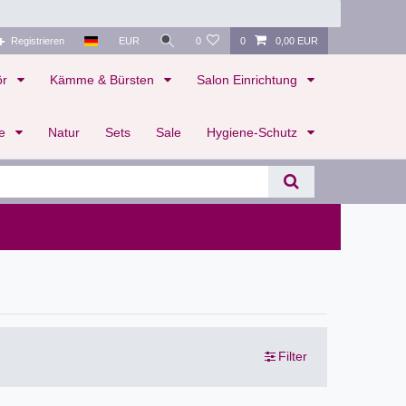
Registrieren
EUR
0
0
0,00 EUR
ör
Kämme & Bürsten
Salon Einrichtung
te
Natur
Sets
Sale
Hygiene-Schutz
Filter