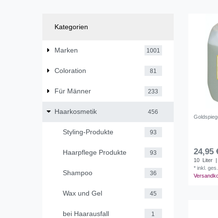
Kategorien
Marken
1001
Coloration
81
Für Männer
233
Haarkosmetik
456
Goldspieg
Styling-Produkte
93
24,95 
Haarpflege Produkte
93
10
Liter
|
*
inkl. ges
Shampoo
36
Versandk
Wax und Gel
45
bei Haarausfall
1