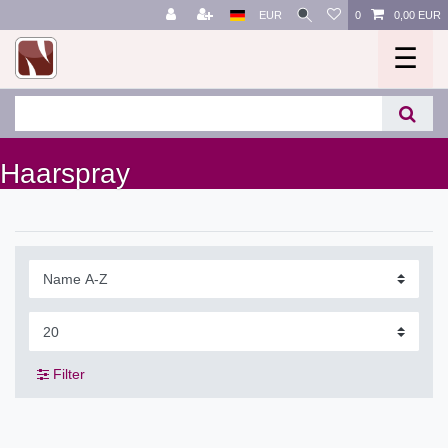
EUR
0
0,00 EUR
☰
Haarspray
Filter