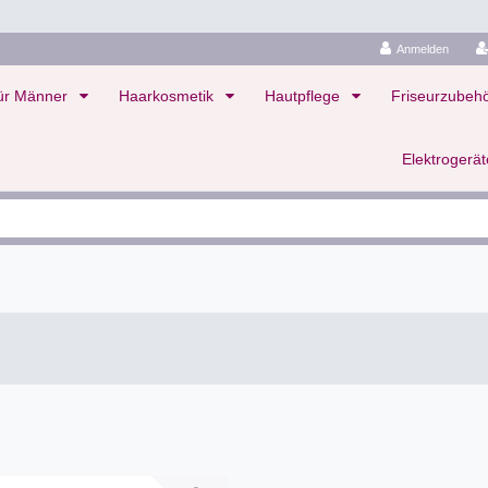
Anmelden
ür Männer
Haarkosmetik
Hautpflege
Friseurzubeh
Elektrogerä