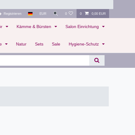
Registrieren
EUR
0
0
0,00 EUR
ör
Kämme & Bürsten
Salon Einrichtung
te
Natur
Sets
Sale
Hygiene-Schutz