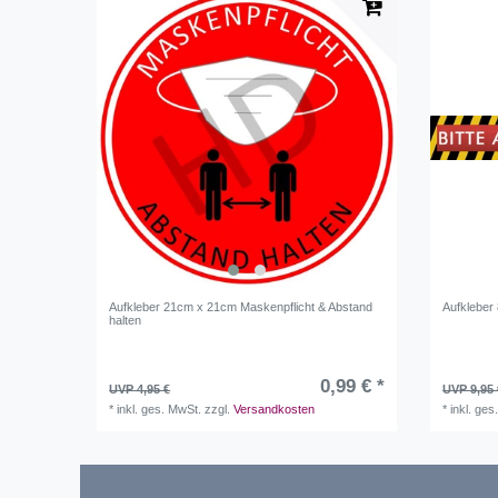
Aufkleber 21cm x 21cm Maskenpflicht & Abstand
Aufkleber
halten
0,99 € *
UVP 4,95 €
UVP 9,95 
*
inkl. ges. MwSt.
zzgl.
Versandkosten
*
inkl. ges