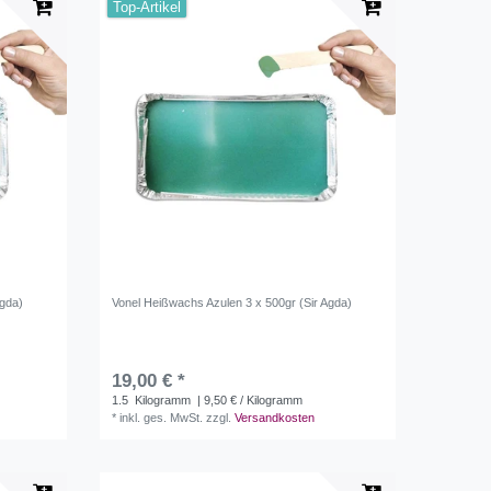
Top-Artikel
Agda)
Vonel Heißwachs Azulen 3 x 500gr (Sir Agda)
19,00 € *
1.5
Kilogramm
| 9,50 € / Kilogramm
*
inkl. ges. MwSt.
zzgl.
Versandkosten