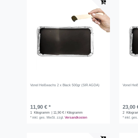
Vonel Heißwachs 2 x Black 500gr (SIR AGDA)
Vonel Hei
11,90 € *
23,00 
1
Kilogramm
| 11,90 € / Kilogramm
2
Kilogr
*
inkl. ges. MwSt.
zzgl.
Versandkosten
*
inkl. ges