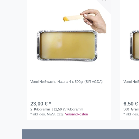
Vonel Heißwachs Natural 4 x 500gr (SIR AGDA)
Vonel Hei
23,00 € *
6,50 €
2
Kilogramm
| 11,50 € / Kilogramm
500
Gra
*
inkl. ges. MwSt.
zzgl.
Versandkosten
*
inkl. ges