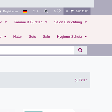
Registrieren
EUR
0
0
0,00 EUR
ör
Kämme & Bürsten
Salon Einrichtung
te
Natur
Sets
Sale
Hygiene-Schutz
Filter