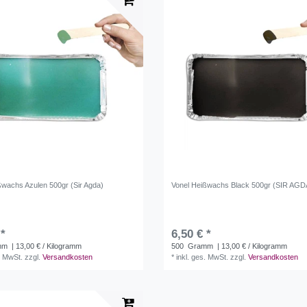
ßwachs Azulen 500gr (Sir Agda)
Vonel Heißwachs Black 500gr (SIR AGD
 *
6,50 € *
mm
| 13,00 € / Kilogramm
500
Gramm
| 13,00 € / Kilogramm
. MwSt.
zzgl.
Versandkosten
*
inkl. ges. MwSt.
zzgl.
Versandkosten