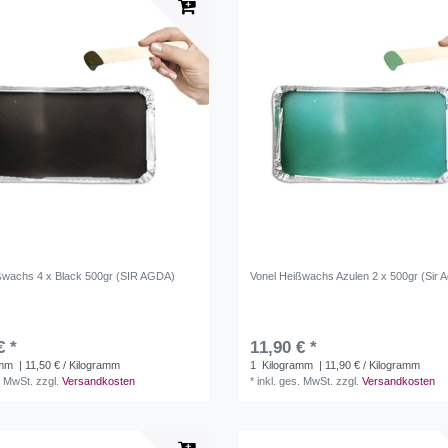
ßwachs 4 x Black 500gr (SIR AGDA)
Vonel Heißwachs Azulen 2 x 500gr (Sir 
€ *
11,90 € *
amm
| 11,50 € / Kilogramm
1
Kilogramm
| 11,90 € / Kilogramm
. MwSt.
zzgl.
Versandkosten
*
inkl. ges. MwSt.
zzgl.
Versandkosten