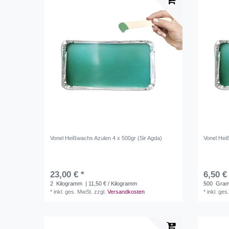
Vonel Heißwachs Azulen 4 x 500gr (Sir Agda)
Vonel Hei
23,00 € *
6,50 €
2
Kilogramm
| 11,50 € / Kilogramm
500
Gra
*
inkl. ges. MwSt.
zzgl.
Versandkosten
*
inkl. ges