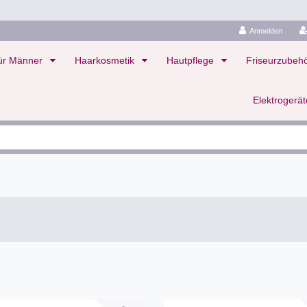
Anmelden
ür Männer
Haarkosmetik
Hautpflege
Friseurzubeh
Elektrogerä