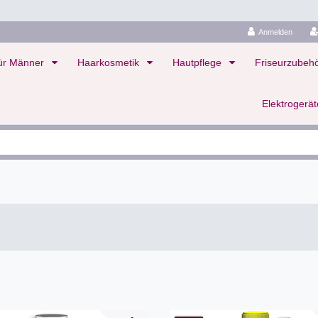
Anmelden
ür Männer
Haarkosmetik
Hautpflege
Friseurzubeh
Elektrogerä