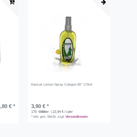
Kanzuk Lemon Spray Cologne 80° 170ml
,80 € *
3,90 € *
170
Milliliter
| 22,94 € / Liter
*
inkl. ges. MwSt.
zzgl.
Versandkosten