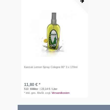
Kanzuk Lemon Spray Cologne 80° 3 x 170ml
11,80 € *
510
Milliliter
| 23,14 € / Liter
*
inkl. ges. MwSt.
zzgl.
Versandkosten