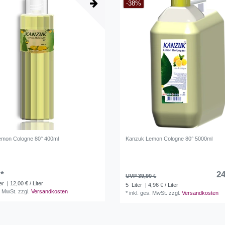
-38%
emon Cologne 80° 400ml
Kanzuk Lemon Cologne 80° 5000ml
 *
24
UVP 39,90 €
ter
| 12,00 € / Liter
5
Liter
| 4,96 € / Liter
. MwSt.
zzgl.
Versandkosten
*
inkl. ges. MwSt.
zzgl.
Versandkosten