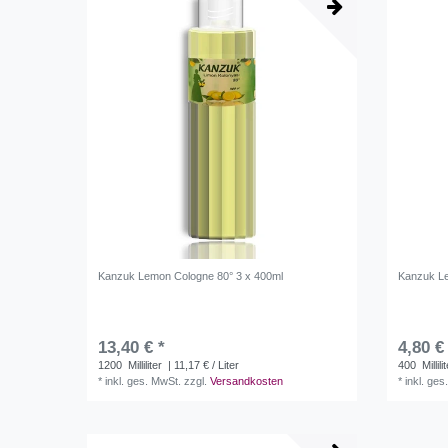
Kanzuk Lemon Cologne 80° 3 x 400ml
Kanzuk L
13,40 € *
4,80 €
1200
Milliliter
| 11,17 € / Liter
400
Millili
*
inkl. ges. MwSt.
zzgl.
Versandkosten
*
inkl. ges