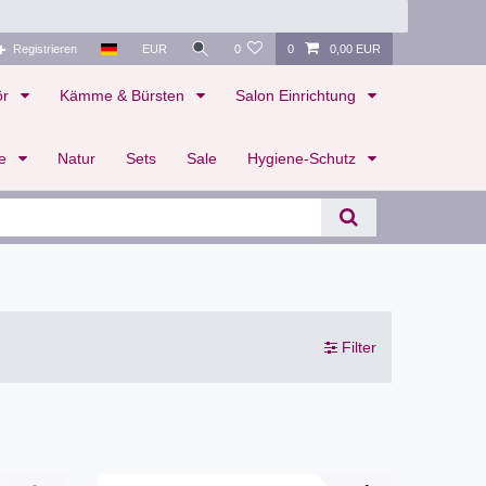
Registrieren
EUR
0
0
0,00 EUR
ör
Kämme & Bürsten
Salon Einrichtung
te
Natur
Sets
Sale
Hygiene-Schutz
Filter