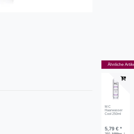
Ähnliche Artik
M:C
Haarwasser
Cool 250ml
5,79 € *
250
Milliliter
|