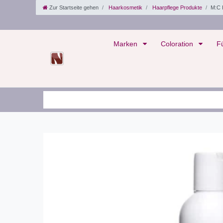
Zur Startseite gehen
Haarkosmetik
Haarpflege Produkte
M:C 
Marken
Coloration
F