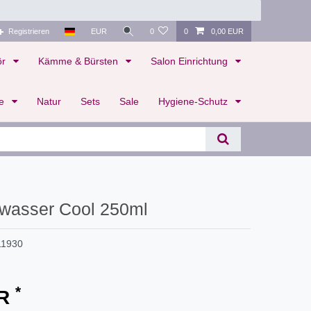
Registrieren
EUR
0
0
0,00 EUR
ör
Kämme & Bürsten
Salon Einrichtung
te
Natur
Sets
Sale
Hygiene-Schutz
wasser Cool 250ml
11930
*
UR