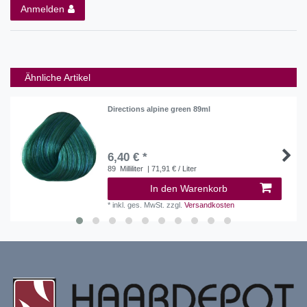
Anmelden
Ähnliche Artikel
Directions alpine green 89ml
6,40 € *
89
Milliliter
| 71,91 € / Liter
In den Warenkorb
*
inkl. ges. MwSt.
zzgl.
Versandkosten