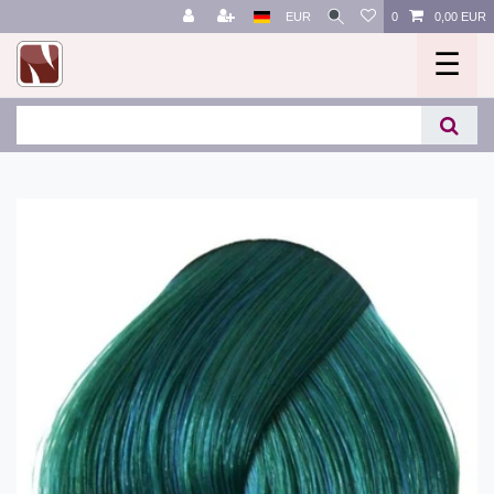
EUR
0
0,00 EUR
☰