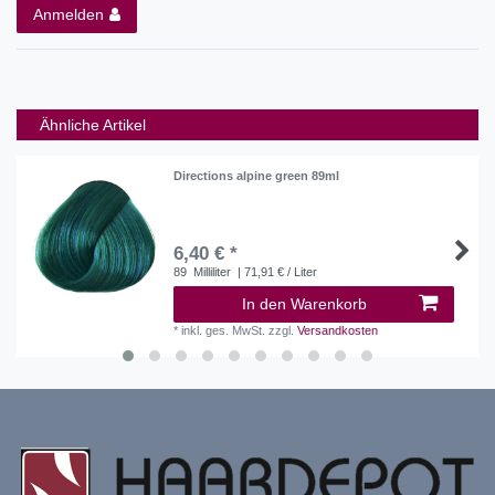
Anmelden
Ähnliche Artikel
Directions alpine green 89ml
6,40 € *
89
Milliliter
| 71,91 € / Liter
In den Warenkorb
*
inkl. ges. MwSt.
zzgl.
Versandkosten