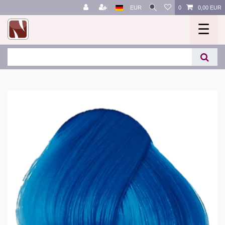
EUR
0
0,00 EUR
☰