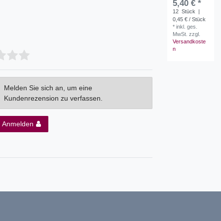
5,40 € *
12
Stück
|
0,45 € / Stück
*
inkl. ges.
MwSt.
zzgl.
Versandkoste
n
Melden Sie sich an, um eine
Kundenrezension zu verfassen.
Anmelden