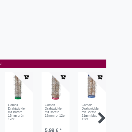
el
Comair
Comair
Comair
Comair
Drahtwickler
Drahtwickler
Drahtwickler
Drahtwick
mit Borste
mit Borste
mit Borste
mit Borst
15mm grün
18mm rot 12er
21mm blau
24mm rot
12er
12er
5,99 € *
6,29 €