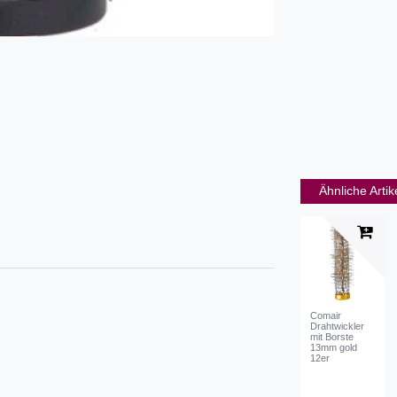
Ähnliche Artik
Comair
Drahtwickler
mit Borste
13mm gold
12er