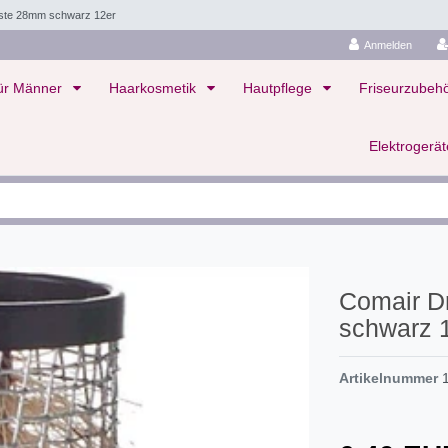
rste 28mm schwarz 12er
Anmelden
ür Männer
Haarkosmetik
Hautpflege
Friseurzubeh
Elektrogerä
Comair D
schwarz 
Artikelnummer