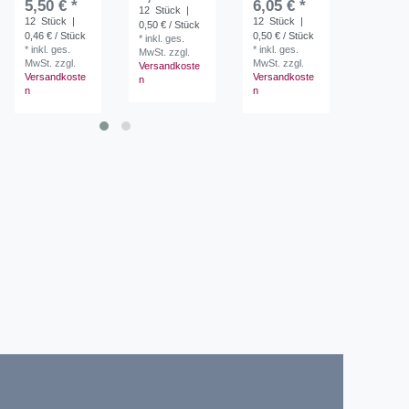
5,50 € *
6,05 € *
12
Stück
|
12
Stüc
12
Stück
|
12
Stück
|
0,50 € / Stück
0,52 € / 
0,46 € / Stück
0,50 € / Stück
*
inkl. ges.
*
inkl. ges
*
inkl. ges.
*
inkl. ges.
MwSt.
zzgl.
MwSt.
zzg
MwSt.
zzgl.
MwSt.
zzgl.
Versandkoste
Versandk
Versandkoste
Versandkoste
n
n
n
n