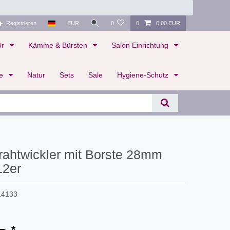
Registrieren
EUR
0
0
0,00 EUR
ör
Kämme & Bürsten
Salon Einrichtung
te
Natur
Sets
Sale
Hygiene-Schutz
rahtwickler mit Borste 28mm
12er
14133
*