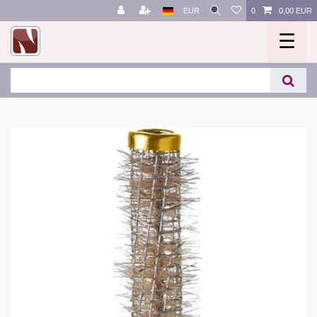
EUR
0
0,00 EUR
☰