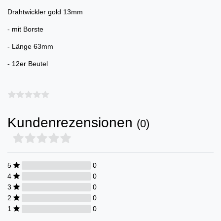
Drahtwickler gold 13mm
- mit Borste
- Länge 63mm
- 12er Beutel
Kundenrezensionen
(0)
5
0
4
0
3
0
2
0
1
0