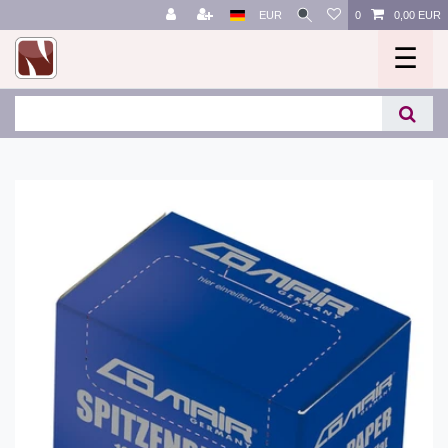
EUR
0
0,00 EUR
☰