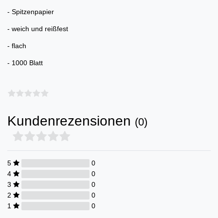
- Spitzenpapier
- weich und reißfest
- flach
- 1000 Blatt
Kundenrezensionen
(0)
5
0
4
0
3
0
2
0
1
0