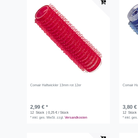
Comair Haftwickler 13mm rot 12er
Comair Ha
2,99 € *
3,80 €
12
Stück
| 0,25 € / Stück
12
Stück
*
inkl. ges. MwSt.
zzgl.
Versandkosten
*
inkl. ges