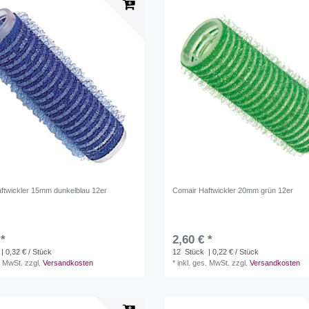
ftwickler 15mm dunkelblau 12er
Comair Haftwickler 20mm grün 12er
 *
2,60 € *
| 0,32 € / Stück
12
Stück
| 0,22 € / Stück
. MwSt.
zzgl.
Versandkosten
*
inkl. ges. MwSt.
zzgl.
Versandkosten