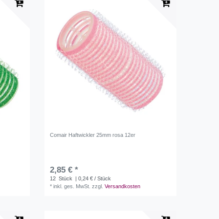
Comair Haftwickler 25mm rosa 12er
2,85 € *
12
Stück
| 0,24 € / Stück
*
inkl. ges. MwSt.
zzgl.
Versandkosten