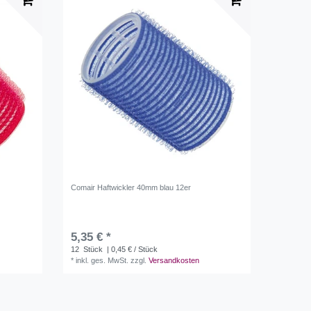
Comair Haftwickler 40mm blau 12er
5,35 € *
12
Stück
| 0,45 € / Stück
*
inkl. ges. MwSt.
zzgl.
Versandkosten