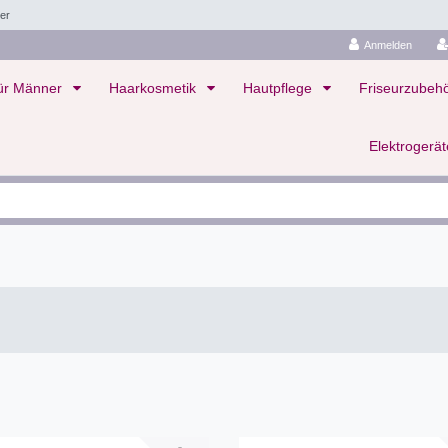
ler
Anmelden
ür Männer
Haarkosmetik
Hautpflege
Friseurzubeh
Elektrogerä