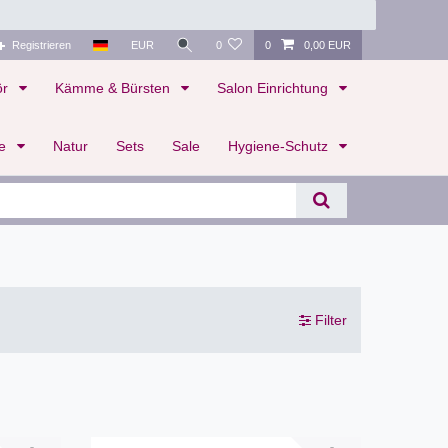
Registrieren
EUR
0
0
0,00 EUR
ör
Kämme & Bürsten
Salon Einrichtung
te
Natur
Sets
Sale
Hygiene-Schutz
Filter