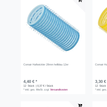
Comair Haftwickler 28mm hellblau 12er
Comair Ha
4,40 € *
3,30 €
12
Stück
| 0,37 € / Stück
12
Stück
*
inkl. ges. MwSt.
zzgl.
Versandkosten
*
inkl. ges