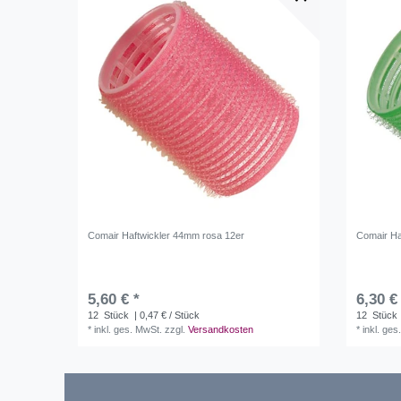
Comair Haftwickler 44mm rosa 12er
Comair Ha
5,60 € *
6,30 €
12
Stück
| 0,47 € / Stück
12
Stück
*
inkl. ges. MwSt.
zzgl.
Versandkosten
*
inkl. ges