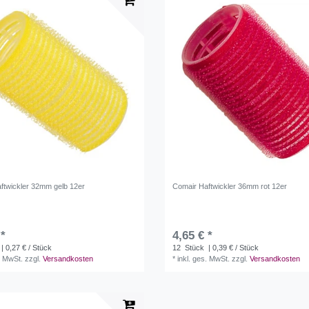
ftwickler 32mm gelb 12er
Comair Haftwickler 36mm rot 12er
 *
4,65 € *
| 0,27 € / Stück
12
Stück
| 0,39 € / Stück
. MwSt.
zzgl.
Versandkosten
*
inkl. ges. MwSt.
zzgl.
Versandkosten