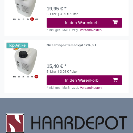
19,95 € *
5
Liter
| 3,99 € / Liter
In den Warenkorb
*
inkl. ges. MwSt.
zzgl.
Versandkosten
Top-Artikel
Nice Pflege-Cremeoxyd 12%, 5 L
15,40 € *
5
Liter
| 3,08 € / Liter
In den Warenkorb
*
inkl. ges. MwSt.
zzgl.
Versandkosten