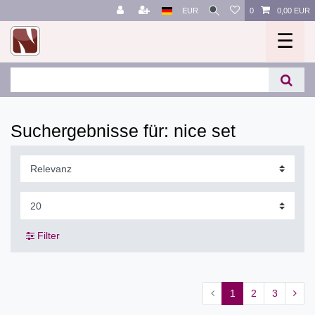
EUR
0
0,00 EUR
☰
Suchergebnisse für: nice set
Filter
1
2
3