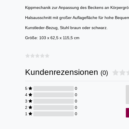
Kippmechanik zur Anpassung des Beckens an Körpergr
Halsausschnitt mit großer Auflagefläche für hohe Bequeml
Kunstleder-Bezug, Stuhl braun oder schwarz.
Größe: 103 x 62,5 x 115,5 cm
Kundenrezensionen
(0)
5
0
4
0
3
0
2
0
1
0