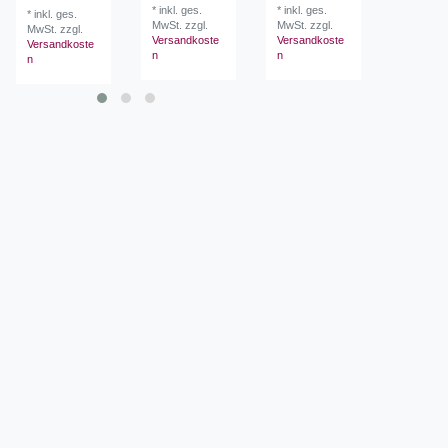
*
inkl. ges.
*
inkl. ges.
*
inkl. ges
*
inkl. ges.
MwSt.
zzgl.
MwSt.
zzgl.
MwSt.
zzg
MwSt.
zzgl.
Versandkoste
Versandkoste
Versandk
Versandkoste
n
n
n
n