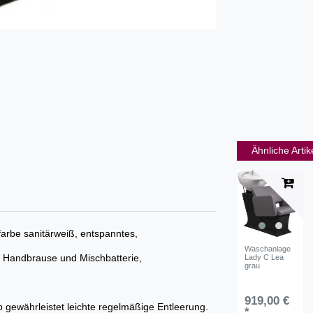
Ähnliche Artik
rbe sanitärweiß, entspanntes,
Waschanlage
 Handbrause und Mischbatterie,
Lady C Lea
grau
919,00 €
eb gewährleistet leichte regelmäßige Entleerung.
*