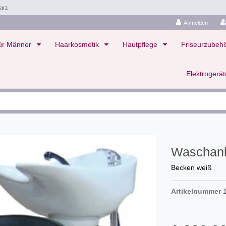
arz
Anmelden
ür Männer
Haarkosmetik
Hautpflege
Friseurzubeh
Elektrogerä
Waschanl
Becken weiß
Artikelnummer