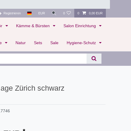
Registrieren
EUR
0
0
0,00 EUR
ör
Kämme & Bürsten
Salon Einrichtung
te
Natur
Sets
Sale
Hygiene-Schutz
age Zürich schwarz
17746
*