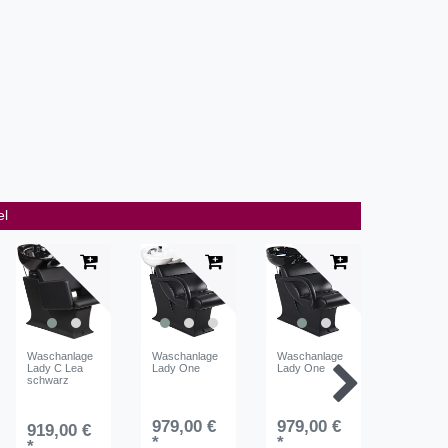
el
Waschanlage
Waschanlage
Waschanlage
Waschan
Lady C Lea
Lady One
Lady One
Lady Y P
schwarz
979,00 €
979,00 €
809,0
919,00 €
*
*
*
*