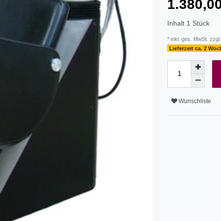
1.380,
Inhalt
1
Stück
* inkl. ges. MwSt. zzgl.
Lieferzeit ca. 2 Wo
Wunschliste