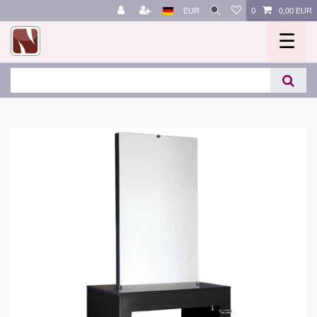
EUR
0
0,00 EUR
☰