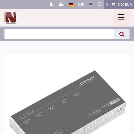
EUR
0
0,00 EUR
☰