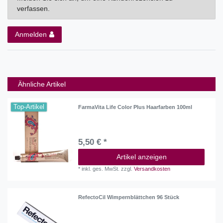
verfassen.
Anmelden
Ähnliche Artikel
Top-Artikel
FarmaVita Life Color Plus Haarfarben 100ml
5,50 € *
Artikel anzeigen
*
inkl. ges. MwSt.
zzgl.
Versandkosten
RefectoCil Wimpernblättchen 96 Stück