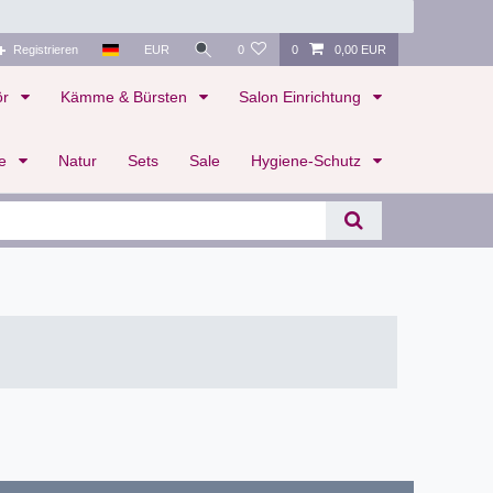
Registrieren
EUR
0
0
0,00 EUR
ör
Kämme & Bürsten
Salon Einrichtung
te
Natur
Sets
Sale
Hygiene-Schutz