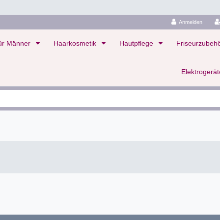
Anmelden
ür Männer
Haarkosmetik
Hautpflege
Friseurzubeh
Elektrogerä