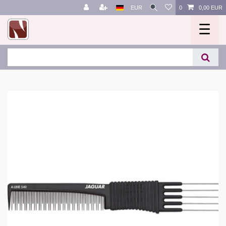
EUR
0
0,00 EUR
☰