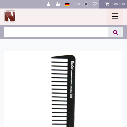
EUR
0
0,00 EUR
☰