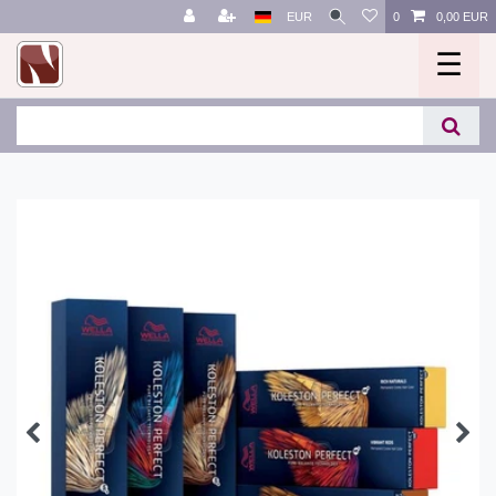
EUR
0
0,00 EUR
☰