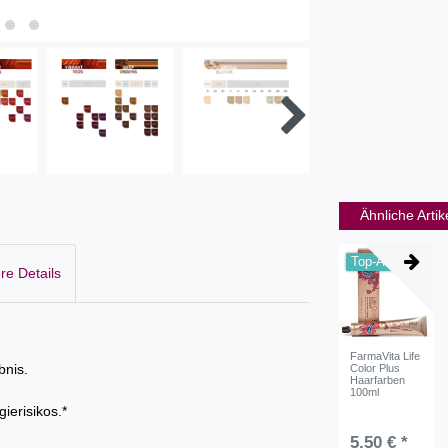
Ähnliche Artik
Top-Artikel
re Details
FarmaVita Life
bnis.
Color Plus
Haarfarben
100ml
ierisikos.*
5,50 € *