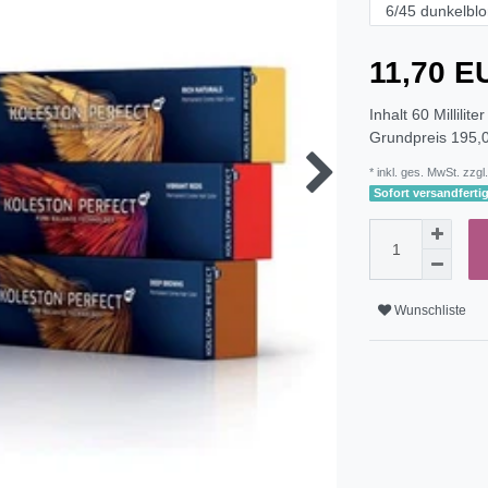
11,70 
Inhalt
60
Milliliter
Grundpreis
195,0
* inkl. ges. MwSt. zzgl.
Sofort versandfertig
Wunschliste