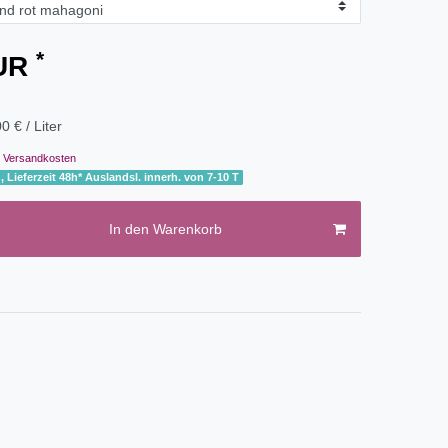
*
EUR
0 € / Liter
Versandkosten
, Lieferzeit 48h* Auslandsl. innerh. von 7-10 T
In den Warenkorb