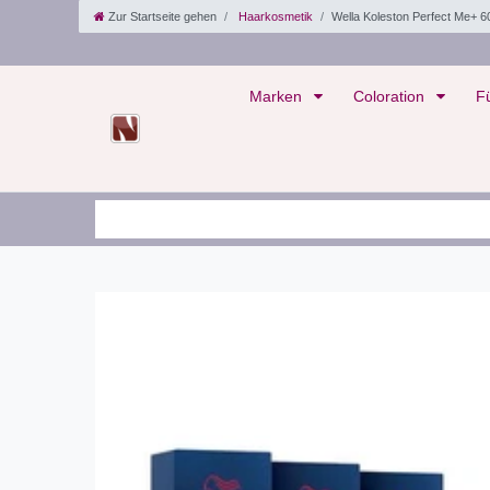
Zur Startseite gehen
Haarkosmetik
Wella Koleston Perfect Me+ 6
Marken
Coloration
F