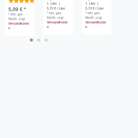
1
Liter
|
1
Liter
|
6,30 € / L
5,09 € *
5,70 € / Liter
5,70 € / Liter
*
inkl. ges
*
inkl. ges.
*
inkl. ges.
MwSt.
zzg
*
inkl. ges.
MwSt.
zzgl.
MwSt.
zzgl.
Versandk
MwSt.
zzgl.
Versandkoste
Versandkoste
n
Versandkoste
n
n
n