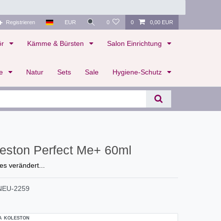
Registrieren
EUR
0
0
0,00 EUR
ör
Kämme & Bürsten
Salon Einrichtung
te
Natur
Sets
Sale
Hygiene-Schutz
leston Perfect Me+ 60ml
les verändert...
NEU-2259
A KOLESTON