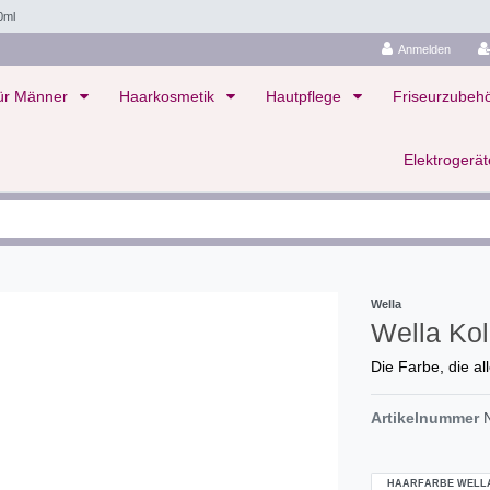
0ml
Anmelden
ür Männer
Haarkosmetik
Hautpflege
Friseurzubeh
Elektrogerä
Wella
Wella Ko
Die Farbe, die al
Artikelnummer
HAARFARBE WELL