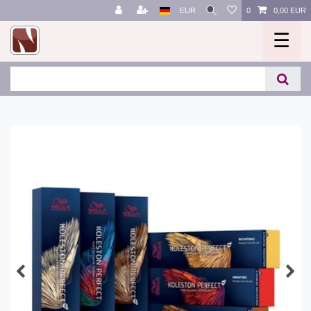
EUR
0
0,00 EUR
☰