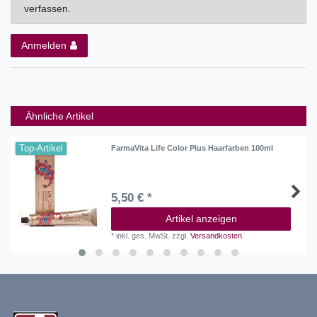
verfassen.
Anmelden
Ähnliche Artikel
Top-Artikel
FarmaVita Life Color Plus Haarfarben 100ml
5,50 € *
Artikel anzeigen
*
inkl. ges. MwSt.
zzgl.
Versandkosten