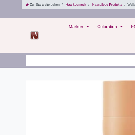
Zur Startseite gehen
Haarkosmetik
Haarpflege Produkte
Well
Marken
Coloration
F