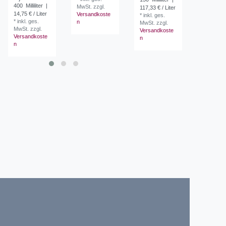
400
Milliliter
|
MwSt.
zzgl.
117,33 € / Liter
129,50 € /
14,75 € / Liter
Versandkoste
*
inkl. ges.
*
inkl. ges
*
inkl. ges.
n
MwSt.
zzgl.
MwSt.
zzg
MwSt.
zzgl.
Versandkoste
Versandk
Versandkoste
n
n
n