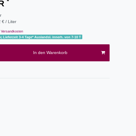
*
UR
er
 € / Liter
Versandkosten
r, Lieferzeit 3-4 Tage* Auslandsl. innerh. von 7-10 T
In den Warenkorb