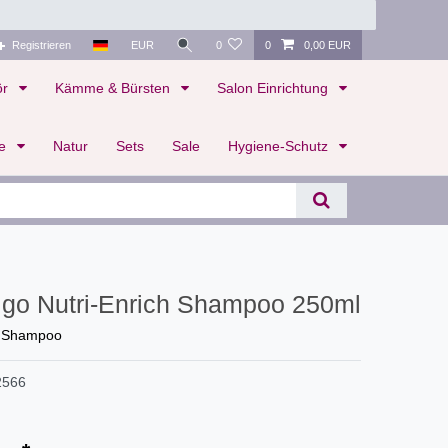
Registrieren
EUR
0
0
0,00 EUR
ör
Kämme & Bürsten
Salon Einrichtung
te
Natur
Sets
Sale
Hygiene-Schutz
igo Nutri-Enrich Shampoo 250ml
g Shampoo
2566