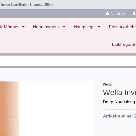
a Invigo Nutri-Enrich Shampoo 250ml
Anmelden
ür Männer
Haarkosmetik
Hautpflege
Friseurzubeh
Elektrogerä
Wella
Wella Inv
Deep Nourishin
Artikelnummer