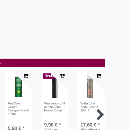
el
Neuheit
RedOne
Wassersprühfl
Wella Eimi
Wella Eim
Cream
asche Aqua
Body Crafter
Perfect 
Cologne Fresh
Power 250ml
150ml
100ml
400ml
9,90 € *
17,60 € *
12,95 
5,90 € *
*
inkl. ges.
150
Milliliter
|
100
Millil