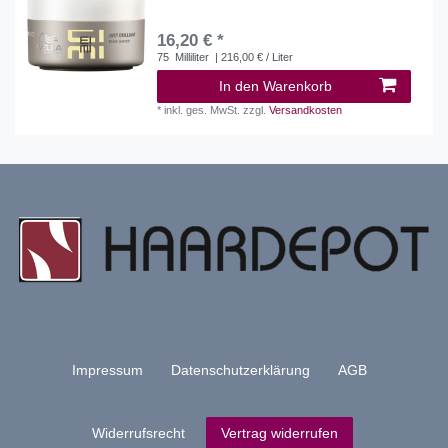
16,20 € *
75
Milliliter
| 216,00 € / Liter
In den Warenkorb
*
inkl. ges. MwSt.
zzgl.
Versandkosten
Impressum
Daten­schutz­erklärung
AGB
Widerrufs­recht
Vertrag widerrufen