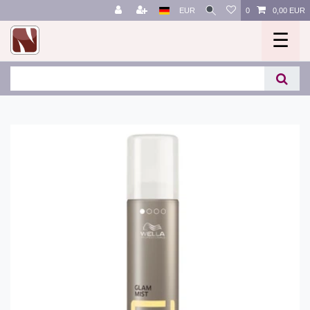
EUR
0
0,00 EUR
☰