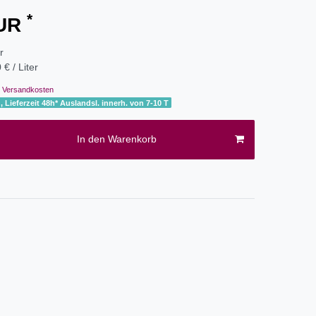
*
EUR
er
 € / Liter
Versandkosten
, Lieferzeit 48h* Auslandsl. innerh. von 7-10 T
In den Warenkorb