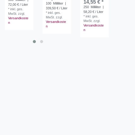
14,55 € *
21,00 
100
Milliliter
|
72,00 € / Liter
250
Milliliter
|
200
Millil
339,50 € / Liter
*
inkl. ges.
58,20 € / Liter
105,00 € /
*
inkl. ges.
MwSt.
zzgl.
*
inkl. ges.
*
inkl. ges
MwSt.
zzgl.
Versandkoste
MwSt.
zzgl.
MwSt.
zzg
Versandkoste
n
Versandkoste
Versandk
n
n
n