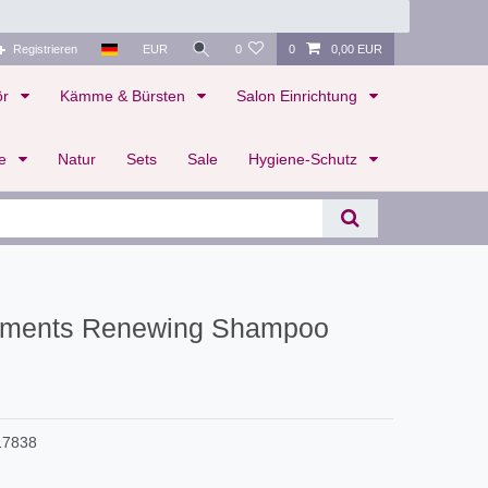
Registrieren
EUR
0
0
0,00 EUR
ör
Kämme & Bürsten
Salon Einrichtung
te
Natur
Sets
Sale
Hygiene-Schutz
ements Renewing Shampoo
17838