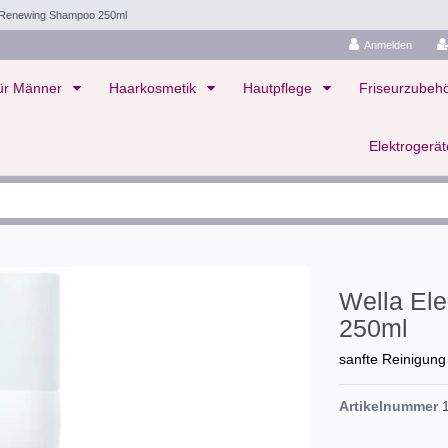
 Renewing Shampoo 250ml
Anmelden
ür Männer
Haarkosmetik
Hautpflege
Friseurzubeh
Elektrogerä
Wella El
250ml
sanfte Reinigung
Artikelnummer