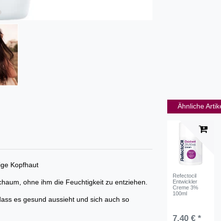
Ähnliche Artik
ige Kopfhaut
Refectocil
chaum, ohne ihm die Feuchtigkeit zu entziehen.
Entwickler
Creme 3%
100ml
ass es gesund aussieht und sich auch so
7,40 € *