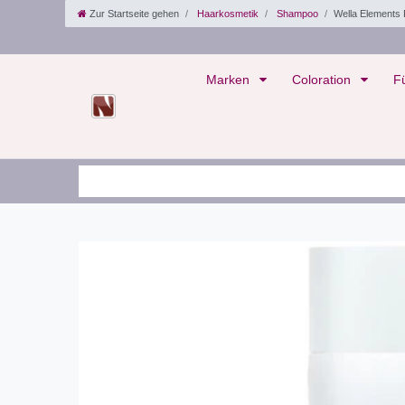
Zur Startseite gehen
Haarkosmetik
Shampoo
Wella Elements
Marken
Coloration
F