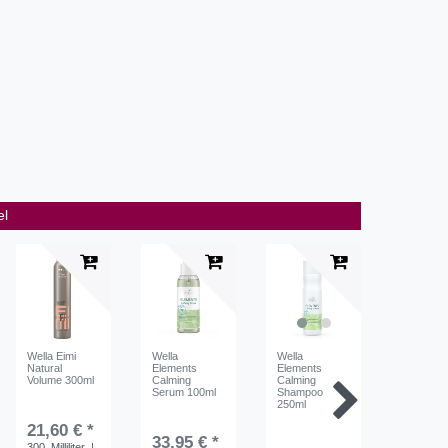
el
Wella Eimi
Wella
Wella
Wella
Natural
Elements
Elements
Elements
Volume 300ml
Calming
Calming
Renewin
Serum 100ml
Shampoo
Condition
250ml
200ml
21,60 € *
33,95 € *
300
Milliliter
|