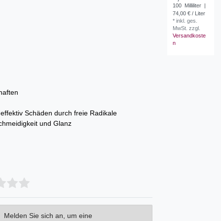
100
Milliliter
|
74,00 € / Liter
*
inkl. ges.
MwSt.
zzgl.
Versandkoste
n
haften
 effektiv Schäden durch freie Radikale
schmeidigkeit und Glanz
Melden Sie sich an, um eine