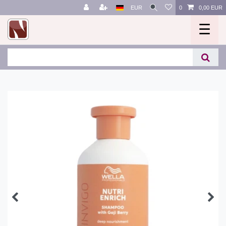
EUR
0
0,00 EUR
☰