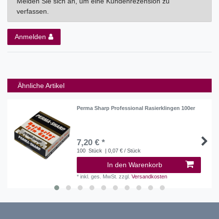
Melden Sie sich an, um eine Kundenrezension zu
verfassen.
Anmelden
Ähnliche Artikel
Perma Sharp Professional Rasierklingen 100er
7,20 € *
100
Stück
| 0,07 € / Stück
In den Warenkorb
*
inkl. ges. MwSt.
zzgl.
Versandkosten