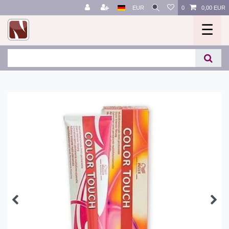
EUR
0
0,00 EUR
☰