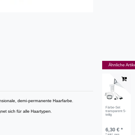
Ähnliche Artik
mensionale, demi-permanente Haarfarbe.
Färbe-Set
et sich für alle Haartypen.
transparent 5-
teilig
6,30 € *
*
inkl. ges.