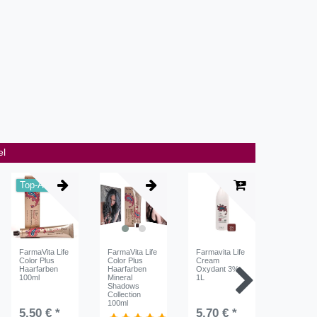
el
Top-Artikel
FarmaVita Life
FarmaVita Life
Farmavita Life
Farmavita
Color Plus
Color Plus
Cream
Cream
Haarfarben
Haarfarben
Oxydant 3%
Oxydant
100ml
Mineral
1L
1L
Shadows
Collection
100ml
5,50 € *
5,70 € *
5,70 €