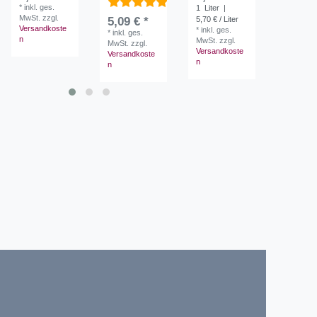
*
inkl. ges.
1
Liter
|
1
Liter
|
MwSt.
zzgl.
5,09 € *
5,70 € / Liter
5,70 € / L
Versandkoste
*
inkl. ges.
*
inkl. ges
*
inkl. ges.
n
MwSt.
zzgl.
MwSt.
zzg
MwSt.
zzgl.
Versandkoste
Versandk
Versandkoste
n
n
n