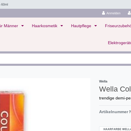
h 60ml
Anmelden
ür Männer
Haarkosmetik
Hautpflege
Friseurzubeh
Elektrogerä
Wella
Wella Co
trendige demi-p
Artikelnummer
HAARFARBE WELL