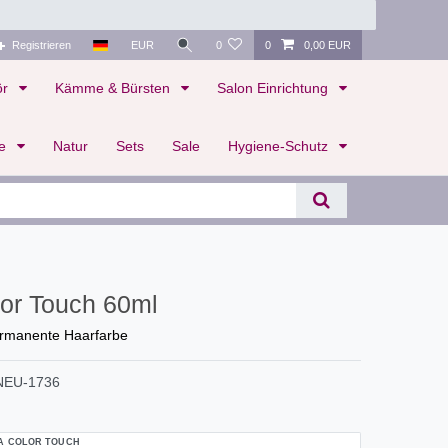
Registrieren
EUR
0
0
0,00 EUR
ör
Kämme & Bürsten
Salon Einrichtung
te
Natur
Sets
Sale
Hygiene-Schutz
lor Touch 60ml
ermanente Haarfarbe
NEU-1736
A COLOR TOUCH