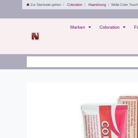
Zur Startseite gehen
Coloration
Haartönung
Wella Color Touc
Marken
Coloration
F