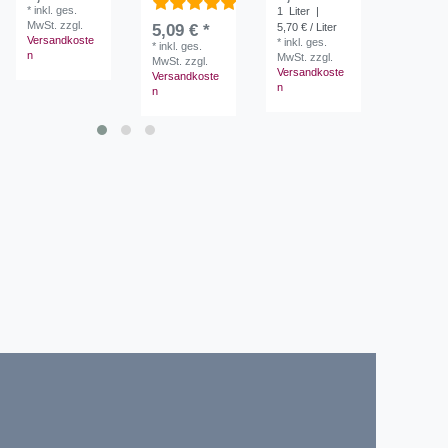
*
inkl. ges.
1
Liter
|
1
Liter
|
MwSt.
zzgl.
5,09 € *
5,70 € / Liter
5,70 € / L
Versandkoste
*
inkl. ges.
*
inkl. ges
*
inkl. ges.
n
MwSt.
zzgl.
MwSt.
zzg
MwSt.
zzgl.
Versandkoste
Versandk
Versandkoste
n
n
n