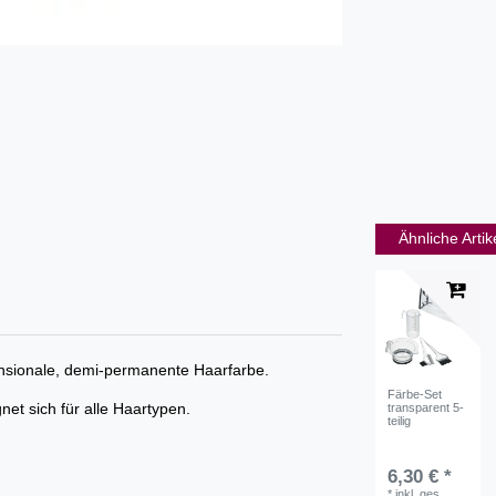
Ähnliche Artik
mensionale, demi-permanente Haarfarbe.
Färbe-Set
et sich für alle Haartypen.
transparent 5-
teilig
6,30 € *
*
inkl. ges.