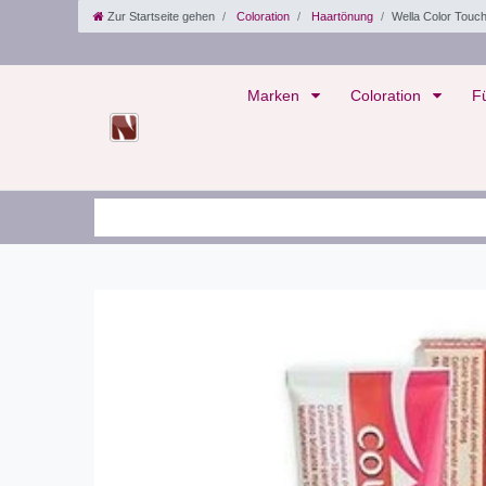
Zur Startseite gehen
Coloration
Haartönung
Wella Color Touc
Marken
Coloration
F