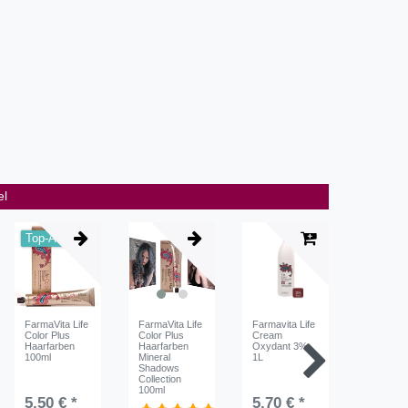
el
Top-Artikel
FarmaVita Life
FarmaVita Life
Farmavita Life
Farmavita
Color Plus
Color Plus
Cream
Cream
Haarfarben
Haarfarben
Oxydant 3%
Oxydant
100ml
Mineral
1L
1L
Shadows
Collection
100ml
5,50 € *
5,70 € *
5,70 €