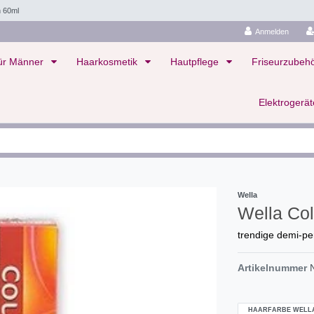
h 60ml
Anmelden
ür Männer
Haarkosmetik
Hautpflege
Friseurzubeh
Elektrogerä
Wella
Wella Co
trendige demi-p
Artikelnummer
HAARFARBE WELL