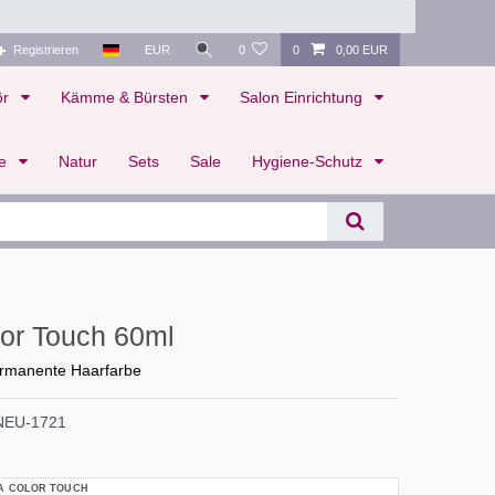
Registrieren
EUR
0
0
0,00 EUR
ör
Kämme & Bürsten
Salon Einrichtung
te
Natur
Sets
Sale
Hygiene-Schutz
lor Touch 60ml
ermanente Haarfarbe
NEU-1721
A COLOR TOUCH