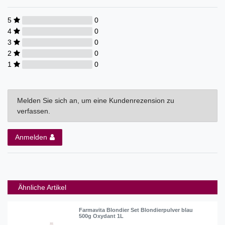
5
0
4
0
3
0
2
0
1
0
Melden Sie sich an, um eine Kundenrezension zu
verfassen.
Anmelden
Ähnliche Artikel
Farmavita Blondier Set Blondierpulver blau
500g Oxydant 1L