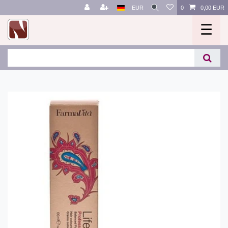
EUR
0
0,00 EUR
☰