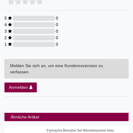
5
0
4
0
3
0
2
0
1
0
Melden Sie sich an, um eine Kundenrezension zu
verfassen.
Anmelden
Ähnliche Artikel
Farmavita Blondier Set Blondierpulver blau