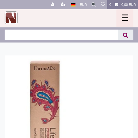
EUR
0
0,00 EUR
☰