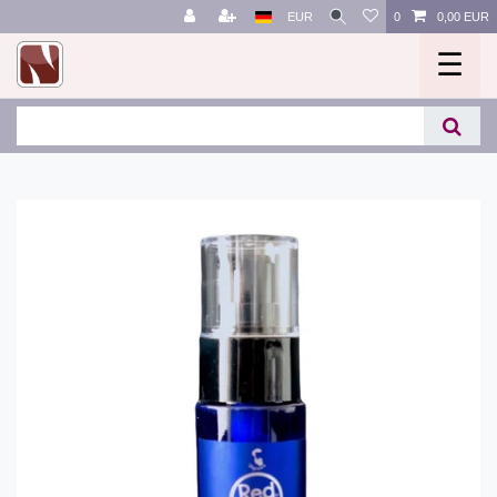
EUR
0
0,00 EUR
☰