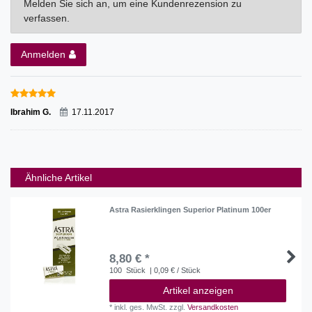
Melden Sie sich an, um eine Kundenrezension zu
verfassen.
Anmelden
Ibrahim G.
17.11.2017
Ähnliche Artikel
Astra Rasierklingen Superior Platinum 100er
8,80 € *
100
Stück
| 0,09 € / Stück
Artikel anzeigen
*
inkl. ges. MwSt.
zzgl.
Versandkosten