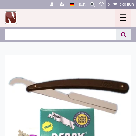
EUR
0
0,00 EUR
☰