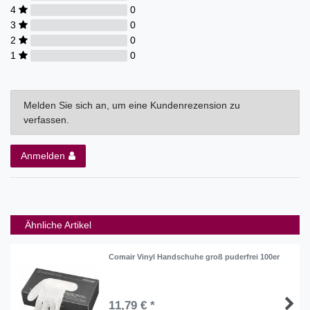
4
0
3
0
2
0
1
0
Melden Sie sich an, um eine Kundenrezension zu
verfassen.
Anmelden
Ähnliche Artikel
Comair Vinyl Handschuhe groß puderfrei 100er
11,79 € *