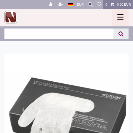
EUR
0
0,00 EUR
☰