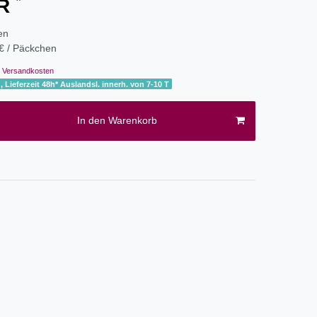
UR
en
€ / Päckchen
Versandkosten
, Lieferzeit 48h* Auslandsl. innerh. von 7-10 T
In den Warenkorb