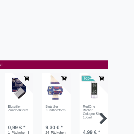
el
Top-Artikel
Top-Art
Blutstiller
Blutstiller
RedOne
RedOne
Zündholzform
Zündholzform
Barber
Barber
Cologne Silver
Cologne
150ml
Volcanic
0,99 € *
9,30 € *
4,99 € *
4,99 €
1
Päckchen
|
24
Päckchen