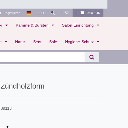
Registrieren
EUR
0
0
0,00 EUR
ör
Kämme & Bürsten
Salon Einrichtung
te
Natur
Sets
Sale
Hygiene-Schutz
er Zündholzform
889118
*