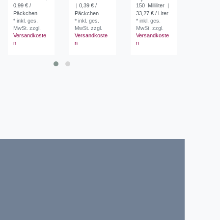
0,99 € /
| 0,39 € /
150
Milliliter
|
150
Millil
Päckchen
Päckchen
33,27 € / Liter
33,27 € / 
*
inkl. ges.
*
inkl. ges.
*
inkl. ges.
*
inkl. ges
MwSt.
zzgl.
MwSt.
zzgl.
MwSt.
zzgl.
MwSt.
zzg
Versandkoste
Versandkoste
Versandkoste
Versandk
n
n
n
n