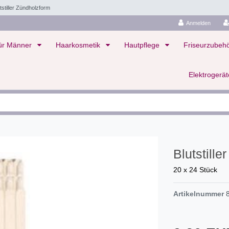
tstiller Zündholzform
Anmelden
ür Männer
Haarkosmetik
Hautpflege
Friseurzubeh
Elektrogerä
Blutstill
20 x 24 Stück
Artikelnummer