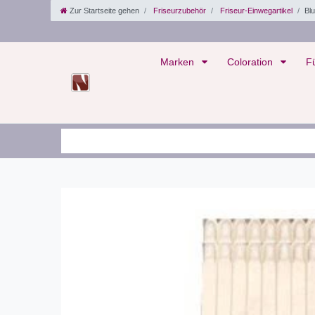
Zur Startseite gehen
Friseurzubehör
Friseur-Einwegartikel
Blu
Marken
Coloration
F