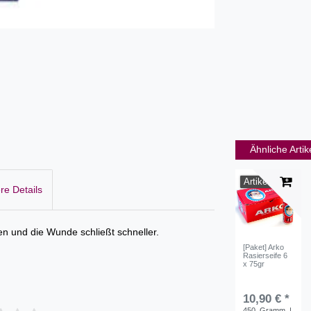
Ähnliche Artik
Artikelpaket
re Details
n und die Wunde schließt schneller.
[Paket] Arko
Rasierseife 6
x 75gr
10,90 € *
450
Gramm
|