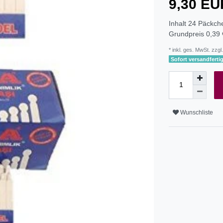
9,30 E
Inhalt
24
Päckch
Grundpreis
0,39 
* inkl. ges. MwSt. zzgl.
Sofort versandfertig
Wunschliste