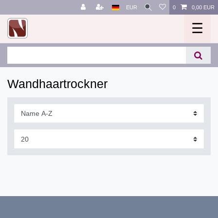
EUR
0
0,00 EUR
☰
Wandhaartrockner